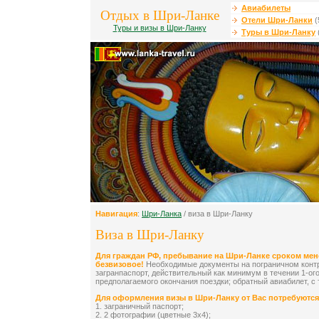
Авиабилеты
Отдых в Шри-Ланке
Отели Шри-Ланки
(
Туры и визы в Шри-Ланку
Туры в Шри-Ланку
Навигация
:
Шри-Ланка
/ виза в Шри-Ланку
Виза в Шри-Ланку
Для граждан РФ, пребывание на Шри-Ланке сроком мене
безвизовое!
Необходимые документы на пограничном контр
загранпаспорт, действительный как минимум в течении 1-ог
предполагаемого окончания поездки; обратный авиабилет, с 
Для оформления визы в Шри-Ланку от Вас потребуютс
1. заграничный паспорт;
2. 2 фотографии (цветные 3х4);