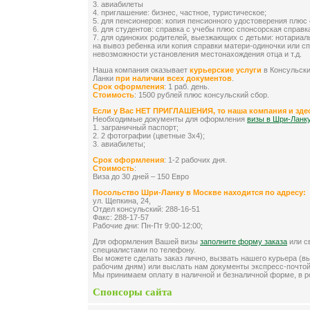
3. авиабилеты
4. приглашение: бизнес, частное, туристическое;
5. для пенсионеров: копия пенсионного удостоверения плюс 
6. для студентов: справка с учебы плюс спонсорская справк
7. для одиноких родителей, выезжающих с детьми: нотариал
на вывоз ребенка или копия справки матери-одиночки или сп
невозможности установления местонахождения отца и т.д.
Наша компания оказывает
курьерские услуги
в Консульски
Ланки
при наличии всех документов
.
Срок оформления
: 1 раб. день.
Стоимость
: 1500 рублей плюс консульский сбор.
Если у Вас НЕТ ПРИГЛАШЕНИЯ, то наша компания и зде
Необходимые документы для оформления
визы в Шри-Ланк
1. заграничный паспорт;
2. 2 фотографии (цветные 3х4);
3. авиабилеты;
Срок оформления
: 1-2 рабочих дня.
Стоимость
:
Виза до 30 дней – 150 Евро
Посольство Шри-Ланку в Москве находится по адресу:
ул. Щепкина, 24,
Отдел консульский: 288-16-51
Факс: 288-17-57
Рабочие дни: Пн-Пт 9:00-12:00;
Для оформления Вашей визы
заполните форму заказа
или с
специалистами по телефону.
Вы можете сделать заказ лично, вызвать нашего курьера (в
рабочим дням) или выслать нам документы экспресс-почтой
Мы принимаем оплату в наличной и безналичной форме, в р
Спонсоры сайта